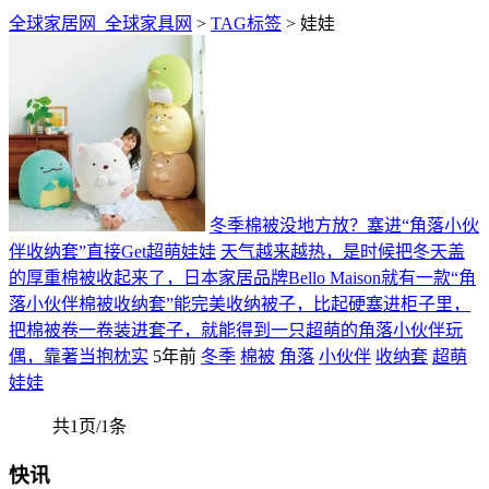
全球家居网_全球家具网
>
TAG标签
> 娃娃
冬季棉被没地方放？塞进“角落小伙
伴收纳套”直接Get超萌娃娃
天气越来越热，是时候把冬天盖
的厚重棉被收起来了，日本家居品牌Bello Maison就有一款“角
落小伙伴棉被收纳套”能完美收纳被子，比起硬塞进柜子里，
把棉被卷一卷装进套子，就能得到一只超萌的角落小伙伴玩
偶，靠著当抱枕实
5年前
冬季
棉被
角落
小伙伴
收纳套
超萌
娃娃
共1页/1条
快讯