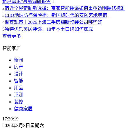
租户需求”最新调研报告
1
2
宿迁全屋定制新选择：京家智能装饰如何重塑透明装修标准
3
CIIQ驰球防盗保险柜：新国标时代的安防艺术典范
4
调查观察｜2026上海二手房翻新整装公司哪些好
5
独特优乐美居装饰：18年本土口碑如何炼成
查看更多
智能家居
新闻
房产
设计
智能
用品
评测
装修
健康家居
17:39:20
2026年8月8日星期六