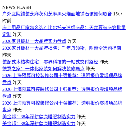
NEWS FLASH
户外庭院铺装芝麻灰和芝麻黑火烧面地铺石该如何取舍
15小
时前
床上用品厂家怎么选？比尔托夫凉感床品：天丝夏被床笠批量
定制
昨天
2026家具板材十大品牌实力盘点
昨天
2026家具板材十大品牌揭晓：千年舟领衔，附超全选购指南
昨天
装配式木结构住宅：零界科技的一站式交付路径
昨天
德意之家：一体化家装如何解决装修痛点
昨天
2026 上海预算可控装修公司十强推荐：透明报价零增项品牌
盘点
昨天
2026 上海预算可控装修公司十强推荐：透明报价零增项品牌
盘点
昨天
2026 上海预算可控装修公司十强推荐：透明报价零增项品牌
盘点
昨天
美金邦：38年深耕健康睡眠制造实力
昨天
美金邦：38年深耕健康睡眠制造实力
昨天