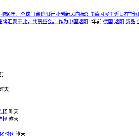
时隔6年，全球门窗遮阳行业创新风向标R+T德国展于近日在斯
品牌汇聚于此，共襄盛会。 作为中国遮阳
2年前
德国
遮阳
新品
前
昨天
选择
昨天
选择
昨天
化时代
昨天