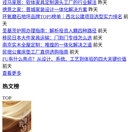
戎马家居：软体家具定制源头工厂的行业解法
昨天
德意之家：晋城家装设计一体化解决方案
昨天
环氧磨石地坪品牌TOP5榜单｜西北公建项目选型实力排名
前
天
圣基茨护照办理指南：解析投资入籍四种路径
前天
移民日本大件家具运输：门到门专线怎么选
前天
南京实木全屋定制：唯煌的一体化解决之道
前天
民宿公寓床垫工厂直供选购指南
前天
FU有什么亮点？从设计、系统、工艺到体验的四大关键价值
前天
查看更多
热文榜
TOP