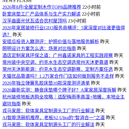
NEWS FLASH
2026年8月|全屋定制木作TOP8品牌推荐
22小时前
卧室床垫工厂产品体系与生产实力解读
22小时前
汉孚曲面光伏瓦适合农村屋顶吗
23小时前
2026年家居装修行业GEO服务商横评：5家深度对比谁更值得
选？
昨天
安提瓜投资入籍测评：护照价值与落地服务解析
昨天
照明设计方案怎么选：场景对比指南
昨天
酒店定制家具环保之道：广州鑫诺家具的工程实践观察
昨天
常州装中央空调，约克水生态空调选常州天沐更靠谱
昨天
常州天沐新能源：约克水生态空调勘察，定制方案任选
昨天
天猫优品靠谱吗？1.2万家合作门店如何做到服务不走样
昨天
2026年独立弹簧乳胶床垫10款深度测评清单
昨天
2026最新实测：静音床垫哪个牌子好？A家家居深度拆解
昨天
杭州装修地板选购全攻略｜适配梅雨季高湿+地暖，本地业主
避坑指南
昨天
戎马家居：软体家具定制源头工厂的行业解法
昨天
AI智能洗碗机推荐，老板S2 Ultra的“智消合一”之道
昨天
戎马家居：软体家具定制源头工厂的行业解法
昨天