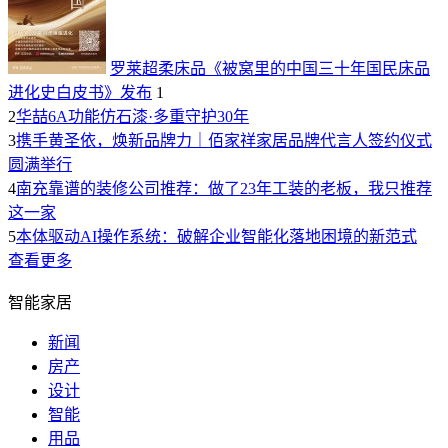
罗莱超柔床品《被窝里的中国三十年国民床品
进化史白皮书》发布
1
2
华喆6A功能仿石漆·多重守护30年
3
携手黄圣依，焕新品牌力｜佰家祥家居品牌代言人签约仪式
圆满举行
4
南充靠谱的装修公司推荐：做了23年工装的老板，我只推荐
这一家
5
本体驱动AI操作系统：破解企业智能化落地困境的新范式
查看更多
智能家居
新闻
房产
设计
智能
用品