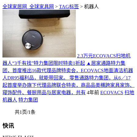
全球家居网_全球家具网
>
TAG标签
> 机器人
2.3万元ECOVACS扫地机
器人“3千有找”特力集团限时特卖1折起
▲居家通路特力集
团，首度推出16款代理品牌特卖会，ECOVACS地面清洁机器
人DR95福利品，就能带回家。 零售通路特力集团，从6／17
起首度举办旗下代理品牌联合特卖，商品品类横跨家具家饰、
寝饰配件、餐厨用品与居家电器，共有
4年前
ECOVACS
扫地
机器人
特力集团
共1页/1条
快讯