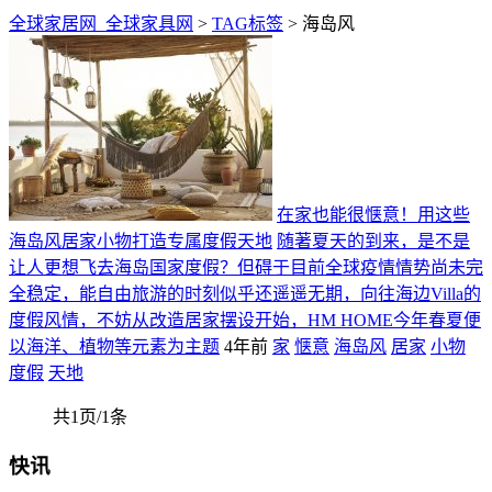
全球家居网_全球家具网
>
TAG标签
> 海岛风
在家也能很惬意！用这些
海岛风居家小物打造专属度假天地
随著夏天的到来，是不是
让人更想飞去海岛国家度假？但碍于目前全球疫情情势尚未完
全稳定，能自由旅游的时刻似乎还遥遥无期，向往海边Villa的
度假风情，不妨从改造居家摆设开始，HM HOME今年春夏便
以海洋、植物等元素为主题
4年前
家
惬意
海岛风
居家
小物
度假
天地
共1页/1条
快讯