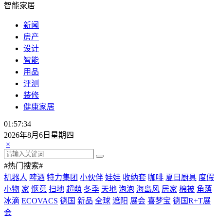
智能家居
新闻
房产
设计
智能
用品
评测
装修
健康家居
01:57:35
2026年8月6日星期四
×
#热门搜索#
机器人
啤酒
特力集团
小伙伴
娃娃
收纳套
咖啡
夏日厨具
度假
小物
家
惬意
扫地
超萌
冬季
天地
泡泡
海岛风
居家
棉被
角落
冰滴
ECOVACS
德国
新品
全球
遮阳
展会
喜梦宝
德国R+T展
会