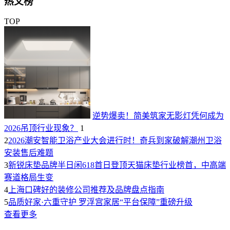
热文榜
TOP
逆势爆卖！简美筑家无影灯凭何成为
2026吊顶行业现象？
1
2
2026潮安智能卫浴产业大会进行时！奇兵到家破解潮州卫浴
安装售后难题
3
新锐床垫品牌半日闲618首日登顶天猫床垫行业榜首，中高端
赛道格局生变
4
上海口碑好的装修公司推荐及品牌盘点指南
5
品质好家·六重守护 罗浮宫家居“平台保障”重磅升级
查看更多