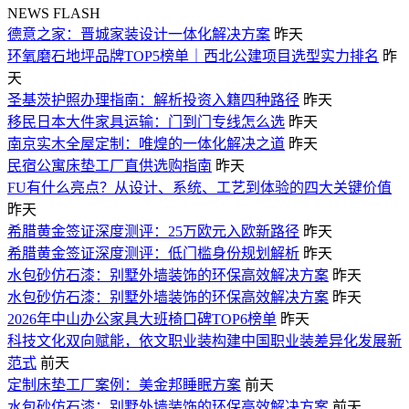
NEWS FLASH
德意之家：晋城家装设计一体化解决方案
昨天
环氧磨石地坪品牌TOP5榜单｜西北公建项目选型实力排名
昨
天
圣基茨护照办理指南：解析投资入籍四种路径
昨天
移民日本大件家具运输：门到门专线怎么选
昨天
南京实木全屋定制：唯煌的一体化解决之道
昨天
民宿公寓床垫工厂直供选购指南
昨天
FU有什么亮点？从设计、系统、工艺到体验的四大关键价值
昨天
希腊黄金签证深度测评：25万欧元入欧新路径
昨天
希腊黄金签证深度测评：低门槛身份规划解析
昨天
水包砂仿石漆：别墅外墙装饰的环保高效解决方案
昨天
水包砂仿石漆：别墅外墙装饰的环保高效解决方案
昨天
2026年中山办公家具大班椅口碑TOP6榜单
昨天
科技文化双向赋能，依文职业装构建中国职业装差异化发展新
范式
前天
定制床垫工厂案例：美金邦睡眠方案
前天
水包砂仿石漆：别墅外墙装饰的环保高效解决方案
前天