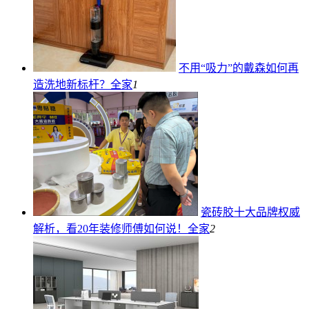
不用“吸力”的戴森如何再
造洗地新标杆？
全家
1
瓷砖胶十大品牌权威
解析，看20年装修师傅如何说！
全家
2