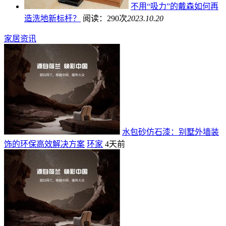
不用“吸力”的戴森如何再
造洗地新标杆？
阅读：290次
2023.10.20
家居资讯
水包砂仿石漆：别墅外墙装
饰的环保高效解决方案
环家
4天前