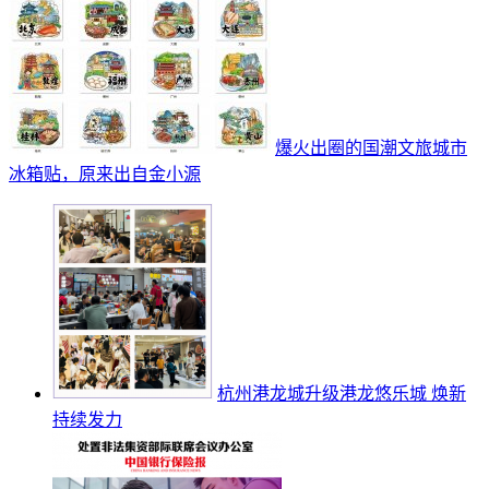
爆火出圈的国潮文旅城市
冰箱贴，原来出自金小源
杭州港龙城升级港龙悠乐城 焕新
持续发力