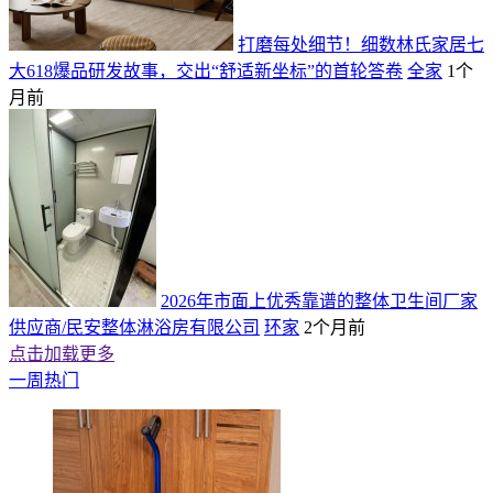
打磨每处细节！细数林氏家居七
大618爆品研发故事，交出“舒适新坐标”的首轮答卷
全家
1个
月前
2026年市面上优秀靠谱的整体卫生间厂家
供应商/民安整体淋浴房有限公司
环家
2个月前
点击加载更多
一周热门