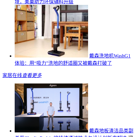
境，美巢助力环保辅料升级
戴森洗地机WashG1
体验：用“吸力”洗地的舒适圈又被戴森打破了
家居在线
查看更多
戴森地板清洁品类副