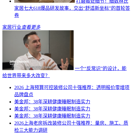
打磨每处细节！细数林氏
家居七大618爆品研发故事，交出“舒适新坐标”的首轮答
卷
家居行业
查看更多
一个“反常识”的设计，能
给世界带来多大改变？
2026 上海预算可控装修公司十强推荐：透明报价零增项
品牌盘点
美金邦：38年深耕健康睡眠制造实力
美金邦：38年深耕健康睡眠制造实力
美金邦：38年深耕健康睡眠制造实力
2026上海老房拆改装修公司十强推荐：量房、施工、质
检三大能力调研