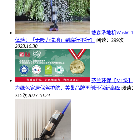
戴森洗地机WashG1
体验：「无吸力洗地」到底行不行？
阅读：299次
2023.10.30
芬兰环保【M1级】
为绿色家居保驾护航，美巢品牌再创环保新高峰
阅读：
315次
2023.10.24