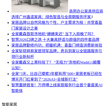
商用办公家具供应商
选择广州鑫诺家具：绿色智造与全周期服务
环家
3
家居品牌
以自然风格为个性，户主需求为核｜共赏喜盈
门家装设计之美
全家
戴森首款洗地机“姗姗来迟” 当下入局晚了吗？
智慧
2026口碑之选 十大兼具舒适与颜值的四件套品牌
家居品牌
勤修内功，把握机遇：喜盈门缔造消费新体验
全家
斩获网易家居领军品牌，奇兵到家以全链路服务引
领行业新标杆
全家
戴森又上黑科技了？ “无吸力”洗地机WashG1颠覆
认知！
全家
“3天，比自己摸索3年都有用”600+家居老板已经在
博天开门红拿到了“2026AI+全域新打法”
智慧
重磅首发！万师傅上线家居服务行业首个垂直类AI
智能体
智能家居