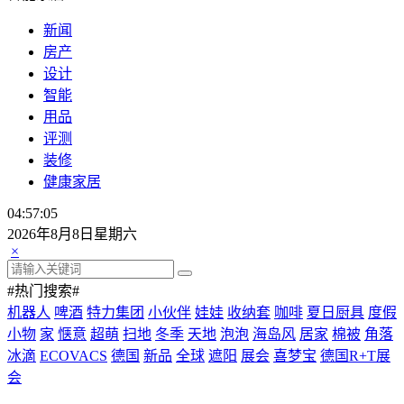
新闻
房产
设计
智能
用品
评测
装修
健康家居
04:57:07
2026年8月8日星期六
×
#热门搜索#
机器人
啤酒
特力集团
小伙伴
娃娃
收纳套
咖啡
夏日厨具
度假
小物
家
惬意
超萌
扫地
冬季
天地
泡泡
海岛风
居家
棉被
角落
冰滴
ECOVACS
德国
新品
全球
遮阳
展会
喜梦宝
德国R+T展
会