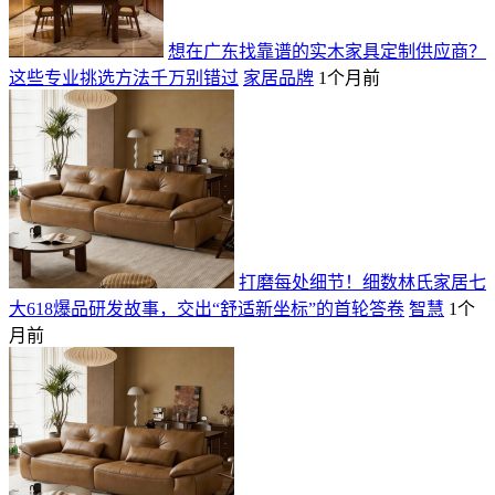
想在广东找靠谱的实木家具定制供应商？
这些专业挑选方法千万别错过
家居品牌
1个月前
打磨每处细节！细数林氏家居七
大618爆品研发故事，交出“舒适新坐标”的首轮答卷
智慧
1个
月前