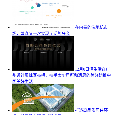
在内卷的洗地机市
场，戴森又一次实现了逆势狂奔
12月8日懂生活在广
州设计周惊喜亮相，携手奢华居所和遗思的美好助推中
国美好生活
打造高品质居住环