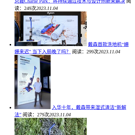
总裁Charlie Park：将持续通过技术与设计创新来解决
阅
读：249次
2023.11.04
戴森首款洗地机“姗
姗来迟” 当下入局晚了吗？
阅读：299次
2023.11.04
入华十年，戴森带来湿式清洁“新解
法”
阅读：279次
2023.11.04