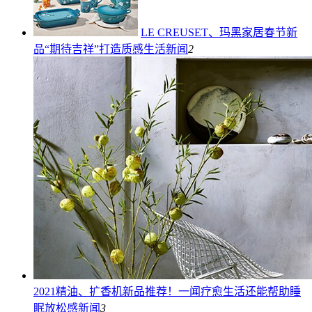
LE CREUSET、玛黑家居春节新
品“期待吉祥”打造质感生活
新闻
2
2021精油、扩香机新品推荐！一闻疗愈生活还能帮助睡
眠放松感
新闻
3