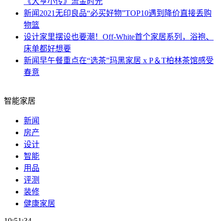
《大亨小传》流金时光
新闻
2021无印良品“必买好物”TOP10遇到降价直接丢购
物篮
设计
家里摆设也要潮！Off-White首个家居系列，浴袍、
床单都好想要
新闻
早午餐重点在“选茶”玛黑家居 x P＆T柏林茶馆感受
春意
智能家居
新闻
房产
设计
智能
用品
评测
装修
健康家居
10:51:35