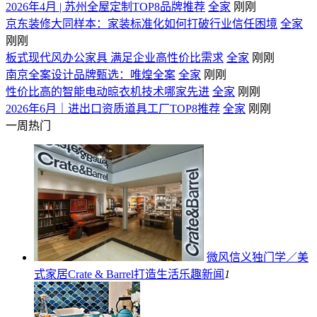
2026年4月 | 苏州全屋定制TOP8品牌推荐
全家
刚刚
京东装修大同样本：家装标准化如何打破行业信任困境
全家
刚刚
板式现代风办公家具 满足企业高性价比需求
全家
刚刚
南京全案设计品牌甄选：唯煌全案
全家
刚刚
性价比高的智能电动晾衣机技术哪家先进
全家
刚刚
2026年6月｜进出口资质道具工厂TOP8推荐
全家
刚刚
一周热门
微风信义独门学／美
式家居Crate & Barrel打造生活乐趣
新闻
1