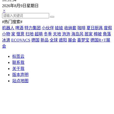
2026年8月9日星期日
×
#热门搜索#
机器人
啤酒
特力集团
小伙伴
娃娃
收纳套
咖啡
夏日厨具
度假
小物
家
惬意
扫地
超萌
冬季
天地
泡泡
海岛风
居家
棉被
角落
冰滴
ECOVACS
德国
新品
全球
遮阳
展会
喜梦宝
德国R+T展
会
标签云
联系我
关于我
版本声明
站点地图