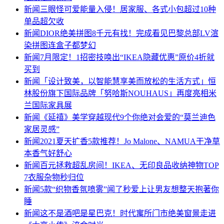
新闻
三眼怪可爱能量入侵！居家服、各式小包超过10种
单品超欠收
新闻
DIOR绝美拼图8千元有找！完成看见巴黎总部LV渲
染拼图连盒子都梦幻
新闻
7月限定！1招密技唤出“IKEA隐藏优惠”原价4折就
买到
新闻
「设计致美，以智能慧享美而放松的生活方式」恒
林股份旗下国际品牌「努哈斯NOUHAUS」再度亮相米
兰国际家具展
新闻
《延禧》美学穿越现代9个你绝对会爱的“莫兰迪色
家居灵感”
新闻
2021夏天扩香5款推荐！Jo Malone、NAMUA干净草
本香气好舒心
新闻
百元拯救超乱房间！IKEA、无印良品收纳神物TOP
7衣服杂物秒归位
新闻
5款“织物香氛喷雾”闻了秒爱上让男友想整天抱著你
睡
新闻
这不是酒吧是星巴克！时代寓所门市绝美窗景走进